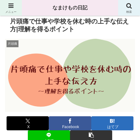
なまけもの日記
メニュー
検索
片頭痛で仕事や学校を休む時の上手な伝え
方|理解を得るポイント
片頭痛
X
Facebook
はてブ