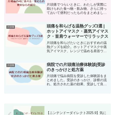
片頭痛でつらいときに、わたしが実際に
助けられた食べ物・飲み物、さらに持っ
ておいて便利だったものをまとめまし
た。体に優しくて胃の負担も軽いものや
持ち歩きしやすいものなど経験ベースで
紹介しています。薬以外で片頭痛の初期
頭痛を和らげる温熱グッズ3選 |
片頭痛
の痛みを少しでも抑える方法を探してい
ホットアイマスク・蒸気アイマス
る方におすすめです。
ク・首肩ウォーマーでリラックス
片頭痛を和らげたいときにおすすめの温
熱グッズを紹介。ホットアイマスクや蒸
気アイマスク、レンジで温める肩首ウォ
ーマーを使ったリラックス方法を解説し
ます。
病院での片頭痛治療体験談|受診
片頭痛
のきっかけと処方薬
片頭痛で悩み病院を受診した体験談をま
とめました。受診のきっかけ、診察の流
れ、処方された薬の効果、受診して良か
ったことを詳しく紹介します。片頭痛に
悩む方の参考になれば幸いです。
【ニンテンドーダイレクト2025.9】気に