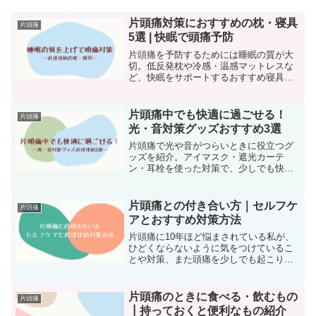
片頭痛対策におすすめの枕・寝具
片頭痛
5選 | 快眠で頭痛予防
片頭痛を予防するためには睡眠の質が大
切。低反発枕や冷感・温感マットレスな
ど、快眠をサポートするおすすめ寝具を
紹介します。
片頭痛中でも快適に過ごせる！
片頭痛
光・音対策グッズおすすめ3選
片頭痛で光や音がつらいときに役立つグ
ッズを紹介。アイマスク・遮光カーテ
ン・耳栓を使った対策で、少しでも快適
に過ごす方法を解説します。
片頭痛との付き合い方｜セルフケ
片頭痛
アとおすすめ対策方法
片頭痛に10年ほど悩まされている私が、
ひどくならないように気をつけているこ
とや対策、また頭痛を少しでも起こりに
くくするために行っているセルフケアや
おすすめグッズを紹介します。
片頭痛のときに食べる・飲むもの
片頭痛
┃持っておくと便利なもの紹介